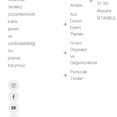
31-35/
Analizi
Yenilikçi
Ataşehir
çözümlerimizle
Acil
İSTANBUL
Durum
kalite,
Eylem
güven
Planları
ve
Ortam
sürdürülebilirliği
Ölçümleri
ön
ve
planda
Değerlendirme
tutuyoruz.
Periyodik
Testler