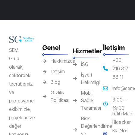
Genel
İletişim
SEM
Hizmetler
Grup
+90
Hakkımızda
İSG
olarak,
216 317
İletişim
İşyeri
sektördeki
68 11
Blog
Hekimliği
tecrübemiz
info@sem
ve
Gizlilik
Mobil
9:00 -
Politikası
Sağlık
profesyonel
Taraması
19:00
ekibimizle,
Fetih Mah.
projelerinize
Risk
Hicazkar
değer
Değerlendirme
Sk. No:
ve
katıyoruz.