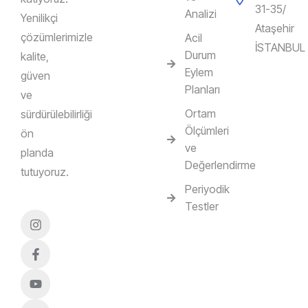
31-35/
Analizi
Yenilikçi
Ataşehir
çözümlerimizle
Acil
İSTANBUL
Durum
kalite,
Eylem
güven
Planları
ve
Ortam
sürdürülebilirliği
Ölçümleri
ön
ve
planda
Değerlendirme
tutuyoruz.
Periyodik
Testler