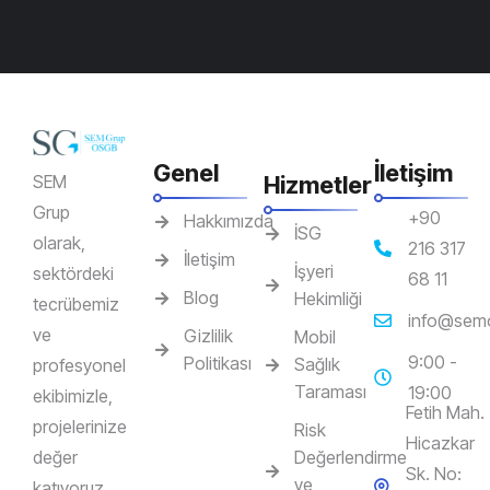
Genel
İletişim
SEM
Hizmetler
Grup
+90
Hakkımızda
İSG
olarak,
216 317
İletişim
İşyeri
sektördeki
68 11
Blog
Hekimliği
tecrübemiz
info@sem
ve
Gizlilik
Mobil
9:00 -
Politikası
Sağlık
profesyonel
Taraması
19:00
ekibimizle,
Fetih Mah.
projelerinize
Risk
Hicazkar
değer
Değerlendirme
Sk. No:
ve
katıyoruz.